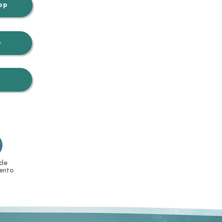
pp
b
 de
ento